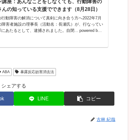
ン講座：あんなことをしなくても、行動障害の
さんの知っている支援でできます（8月28日）
行動障害の解消について真剣に向き合う方へ2022年7月
岡の障害者施設の理事長（活動名：長瀬氏）が、行なってい
あたるとして、逮捕されました。自閉... powered by
 th...
ABA
暴露反応妨害消去法
シェアする
ok
LINE
コピー
古林 紀哉