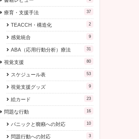
書籍レビュー
37
療育・支援手法
2
TEACCH・構造化
9
感覚統合
31
ABA（応用行動分析）療法
80
視覚支援
53
スケジュール表
9
視覚支援グッズ
23
絵カード
16
問題な行動
10
パニックと癇癪への対応
3
問題行動への対応