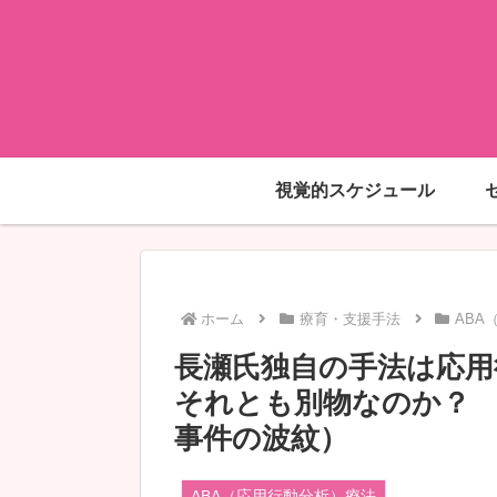
視覚的スケジュール
ホーム
療育・支援手法
ABA
長瀬氏独自の手法は応用
それとも別物なのか？ 
事件の波紋）
ABA（応用行動分析）療法