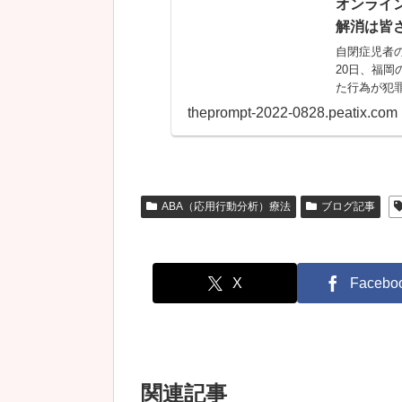
オンライ
解消は皆
自閉症児者の
20日、福
た行為が犯罪に
Peatix : More
theprompt-2022-0828.peatix.com
ABA（応用行動分析）療法
ブログ記事
X
Facebo
関連記事