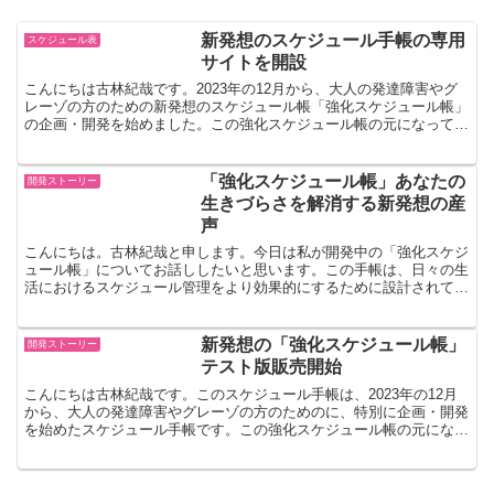
新発想のスケジュール手帳の専用
スケジュール表
サイトを開設
こんにちは古林紀哉です。2023年の12月から、大人の発達障害やグ
レーゾの方のための新発想のスケジュール帳「強化スケジュール帳」
の企画・開発を始めました。この強化スケジュール帳の元になってい
る考え方は、自閉症支援のスケジュール表と共通部分が...
「強化スケジュール帳」あなたの
開発ストーリー
生きづらさを解消する新発想の産
声
こんにちは。古林紀哉と申します。今日は私が開発中の「強化スケジ
ュール帳」についてお話ししたいと思います。この手帳は、日々の生
活におけるスケジュール管理をより効果的にするために設計されてい
ます。自閉症の子どもを持つ親としての経験、そして企業経...
新発想の「強化スケジュール帳」
開発ストーリー
テスト版販売開始
こんにちは古林紀哉です。このスケジュール手帳は、2023年の12月
から、大人の発達障害やグレーゾの方のためのに、特別に企画・開発
を始めたスケジュール手帳です。この強化スケジュール帳の元になっ
ている考え方は、自閉症支援のスケジュール表と共通部...