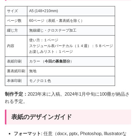
サイズ
A5 (148×210mm)
ページ数
60ページ（表紙・裏表紙を除く）
綴じ方
無線綴じ・クロステープ加工
使い方：１ページ
内容
スケジュール表バーチカル（１４週）：５８ページ
お楽しみリスト：１ページ
表紙印刷
カラー （
今回の募集部分
）
裏表紙印刷
無地
本体印刷
モノクロ１色
制作予定：
2023年末に入稿。2024年1月中旬に100冊が納品さ
れる予定。
表紙のデザインガイド
フォーマット
: 任意（docx, pptx, Photoshop, Illustratorな