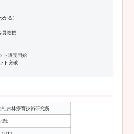
わかる）

客員教授

ット販売開始

ット突破

会社古林療育技術研究所
紀哉
-0011