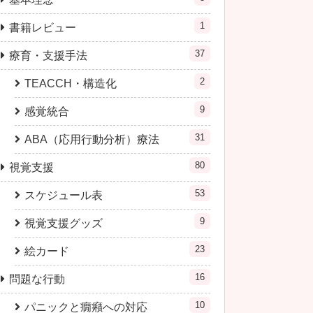
1
書籍レビュー
37
療育・支援手法
2
TEACCH・構造化
9
感覚統合
31
ABA（応用行動分析）療法
80
視覚支援
53
スケジュール表
9
視覚支援グッズ
23
絵カード
16
問題な行動
10
パニックと癇癪への対応