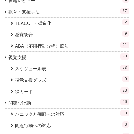
書籍レビュー
37
療育・支援手法
2
TEACCH・構造化
9
感覚統合
31
ABA（応用行動分析）療法
80
視覚支援
53
スケジュール表
9
視覚支援グッズ
23
絵カード
16
問題な行動
10
パニックと癇癪への対応
3
問題行動への対応