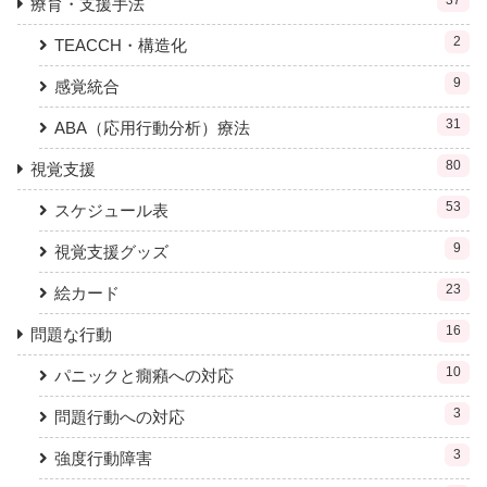
療育・支援手法
2
TEACCH・構造化
9
感覚統合
31
ABA（応用行動分析）療法
80
視覚支援
53
スケジュール表
9
視覚支援グッズ
23
絵カード
16
問題な行動
10
パニックと癇癪への対応
3
問題行動への対応
3
強度行動障害