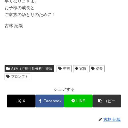
早くなりますよ。
お子様の成長と
ご家族のゆとりのために！
古林 紀哉
ABA（応用行動分析）療法
秀吉
家康
信長
プロンプト
シェアする
X
Facebook
LINE
コピー
古林 紀哉