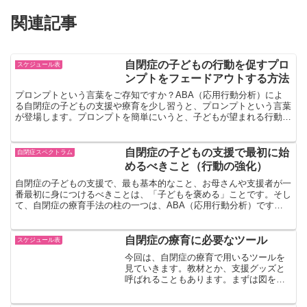
関連記事
自閉症の子どもの行動を促すプロ
スケジュール表
ンプトをフェードアウトする方法
プロンプトという言葉をご存知ですか？ABA（応用行動分析）によ
る自閉症の子どもの支援や療育を少し習うと、プロンプトという言葉
が登場します。プロンプトを簡単にいうと、子どもが望まれる行動を
なかなかしない時に、その行動を促す補助的な刺激です。自...
自閉症の子どもの支援で最初に始
自閉症スペクトラム
めるべきこと（行動の強化）
自閉症の子どもの支援で、最も基本的なこと、お母さんや支援者が一
番最初に身につけるべきことは、「子どもを褒める」ことです。そし
て、自閉症の療育手法の柱の一つは、ABA（応用行動分析）です。
以前は私は、ABAの最初の話から始めてましたが、ちょっ...
自閉症の療育に必要なツール
スケジュール表
今回は、自閉症の療育で用いるツールを
見ていきます。教材とか、支援グッズと
呼ばれることもあります。まずは図を見
て、全体感を捉えてください。ABA（応
用行動分析）では、子供に目標となる行