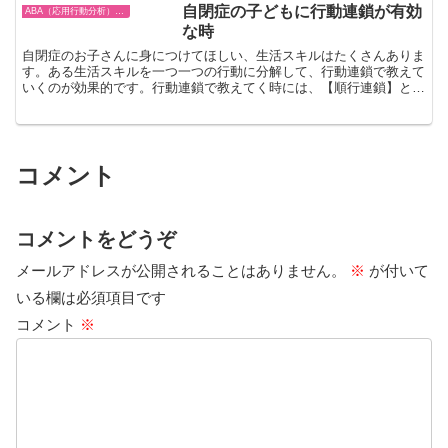
動をさせて、その直後に好子（「強化
自閉症の子どもに行動連鎖が有効
ABA（応用行動分析）療法
子」とも呼ばれます）を与...
な時
自閉症のお子さんに身につけてほしい、生活スキルはたくさんありま
す。ある生活スキルを一つ一つの行動に分解して、行動連鎖で教えて
いくのが効果的です。行動連鎖で教えてく時には、【順行連鎖】と
【逆行連鎖】の二つの戦略があります。今回は、行動連鎖の概...
コメント
コメントをどうぞ
メールアドレスが公開されることはありません。
※
が付いて
いる欄は必須項目です
コメント
※